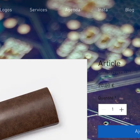
 Logos
Services
Agenda
Insta
Blog
Article
SKU : 364215375135191
Prix
20,00 €
Quantité
*
Aj