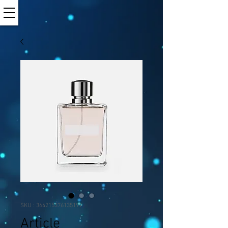
SKU : 364215376135199
Article